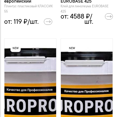
европейский
EUROBASE 425
Плинтус пластиковый KЛАССИК
Клей для линолеума EUROBASE
55
425
от:
4588
₽/
от:
119
₽/шт.
шт.
NEW
NEW