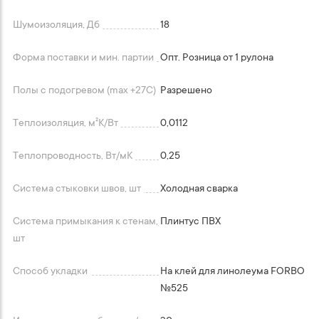
Шумоизоляция, Дб
18
Форма поставки и мин. партии
Опт. Розница от 1 рулона
Полы с подогревом (max +27C)
Разрешено
Теплоизоляция, м²K/Вт
0,0112
Теплопроводность, Вт/мК
0,25
Система стыковки швов, шт
Холодная сварка
Система примыкания к стенам,
Плинтус ПВХ
шт
Способ укладки
На клей для линолеума FORBO
№525