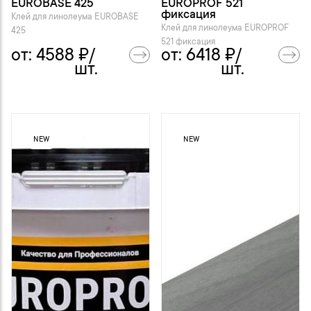
EUROBASE 425
EUROPROF 521
фиксация
Клей для линолеума EUROBASE
Клей для линолеума EUROPROF
425
521 фиксация
от:
4588
₽/
от:
6418
₽/
шт.
шт.
NEW
NEW