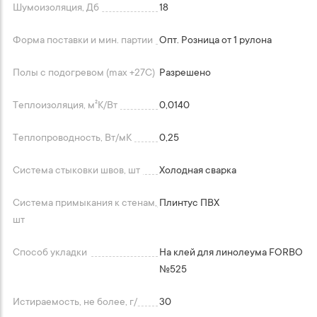
Шумоизоляция, Дб
18
Форма поставки и мин. партии
Опт. Розница от 1 рулона
Полы с подогревом (max +27C)
Разрешено
Теплоизоляция, м²K/Вт
0,0140
Теплопроводность, Вт/мК
0,25
Система стыковки швов, шт
Холодная сварка
Система примыкания к стенам,
Плинтус ПВХ
шт
Способ укладки
На клей для линолеума FORBO
№525
Истираемость, не более, г/
30