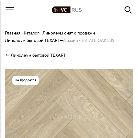
Главная
—
Каталог
—
Линолеум снят с продажи
—
Линолеум бытовой TEXART
—
Дизайн - ESTATE OAK 532
← Линолеум бытовой TEXART
Не продаётся