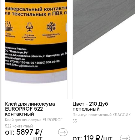
Клей для линолеума
Цвет - 210 Дуб
EUROPROF 522
пепельный
контактный
Плинтус пластиковый KЛАССИК
Клей для линолеума EUROPROF
55
522 контактный
от:
5897
₽/
шт.
от:
119
₽/шт.