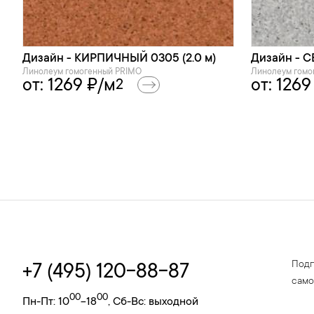
Дизайн - КИРПИЧНЫЙ 0305 (2.0 м)
Дизайн - С
Линолеум гомогенный PRIMO
Линолеум гомо
от:
1269
₽/м
от:
1269
2
Подп
+7 (495) 120-88-87
само
00
00
Пн-Пт: 10
-18
, Сб-Вс: выходной