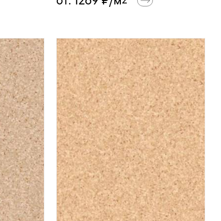
от:
1269
₽/м
2