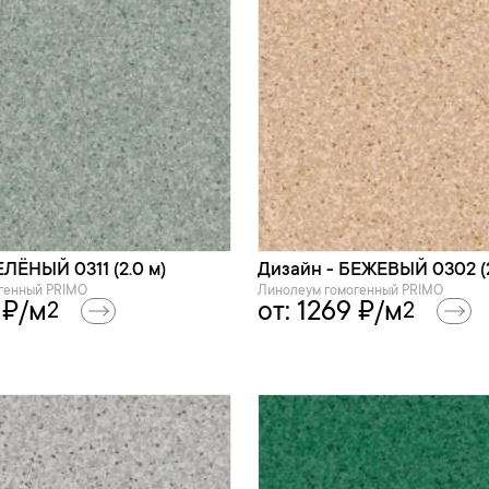
ЕЛЁНЫЙ 0311 (2.0 м)
Дизайн - БЕЖЕВЫЙ 0302 (2
генный PRIMO
Линолеум гомогенный PRIMO
₽/м
от:
1269
₽/м
2
2