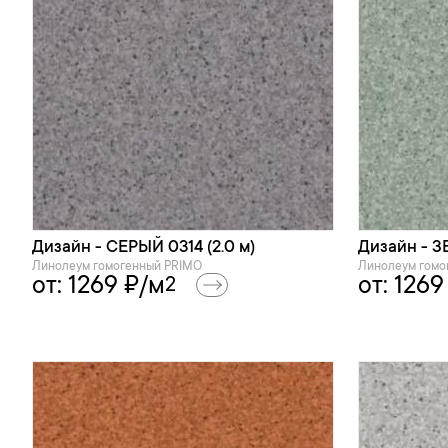
Дизайн - СЕРЫЙ 0314 (2.0 м)
Дизайн - З
Линолеум гомогенный PRIMO
Линолеум гомо
от:
1269
₽/м
от:
1269
2