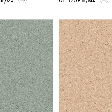
₽/м
от:
1269
₽/м
2
2