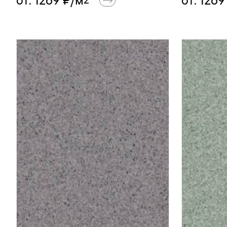
от:
1269
₽/м
от:
1269
2