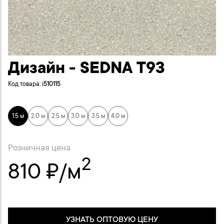
Дизайн - SEDNA T93
Код товара:
i510115
1.5 м
2.0 м
2.5 м
3.0 м
3.5 м
4.0 м
Розничная цена
2
810 ₽/м
УЗНАТЬ ОПТОВУЮ ЦЕНУ