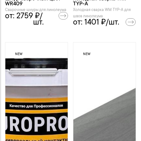
WR409
TYP-A
Сварочные шнуры для линолеума
Холодная сварка WM TYP-A для
от:
2759
₽/
швов линолеума
шт.
от:
1401
₽/шт.
NEW
NEW