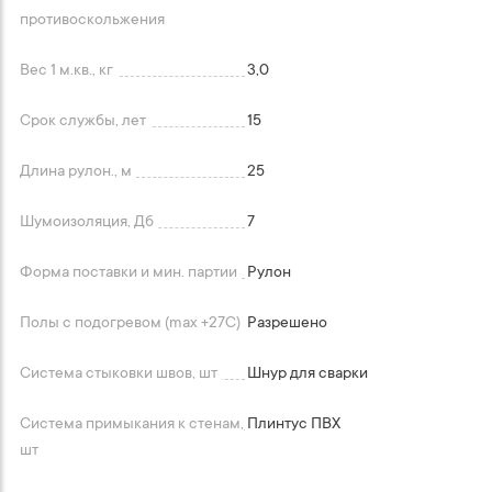
противоскольжения
Вес 1 м.кв., кг
3,0
Срок службы, лет
15
Длина рулон., м
25
Шумоизоляция, Дб
7
Форма поставки и мин. партии
Рулон
Полы с подогревом (max +27C)
Разрешено
Система стыковки швов, шт
Шнур для сварки
Система примыкания к стенам,
Плинтус ПВХ
шт