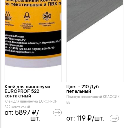
Клей для линолеума
Цвет - 210 Дуб
EUROPROF 522
пепельный
контактный
Плинтус пластиковый KЛАССИК
Клей для линолеума EUROPROF
55
522 контактный
от:
5897
₽/
шт.
от:
119
₽/шт.