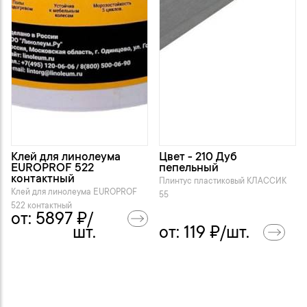
Клей для линолеума
Цвет - 210 Дуб
EUROPROF 522
пепельный
контактный
Плинтус пластиковый KЛАССИК
Клей для линолеума EUROPROF
55
522 контактный
от:
5897
₽/
шт.
от:
119
₽/шт.