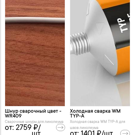
Шнур сварочный цвет -
Холодная сварка WM
WR409
TYP-A
Сварочные шнуры для линолеума
Холодная сварка WM TYP-A для
от:
2759
₽/
швов линолеума
шт.
от:
1401
₽/шт.