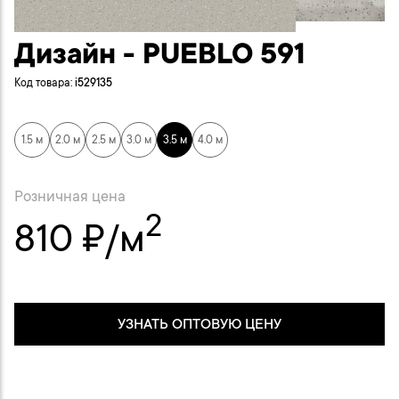
Дизайн - PUEBLO 591
Код товара:
i529135
1.5 м
2.0 м
2.5 м
3.0 м
3.5 м
4.0 м
Розничная цена
2
810 ₽/м
УЗНАТЬ ОПТОВУЮ ЦЕНУ