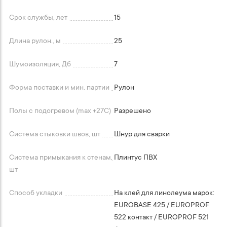
Срок службы, лет
15
Длина рулон., м
25
Шумоизоляция, Дб
7
Форма поставки и мин. партии
Рулон
Полы с подогревом (max +27C)
Разрешено
Система стыковки швов, шт
Шнур для сварки
Система примыкания к стенам,
Плинтус ПВХ
шт
Способ укладки
На клей для линолеума марок:
EUROBASE 425 / EUROPROF
522 контакт / EUROPROF 521