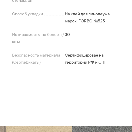
стенам, шт
Способ укладки
На клей для линолеума
марок: FORBO №525
Истираемость, не более, г/
30
кв.м
Безопасность материала
Сертифицирован на
(Сертификаты)
территории РФ и СНГ