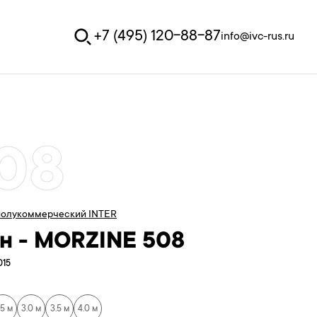
+7 (495) 120-88-87
info@ivc-rus.ru
08
олукоммерческий INTER
н - MORZINE 508
015
.5 м
3.0 м
3.5 м
4.0 м