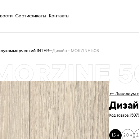
вости
Сертификаты
Контакты
олукоммерческий INTER
—
Дизайн - MORZINE 508
 MORZINE 5
← Линолеум п
Дизай
Код товара:
i507
1.5 м
2.0 м
2