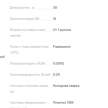
Длина рулон., м
30
Шумоизоляция, Дб
16
Форма поставки и мин.
От 1 рулона
партии
Полы с подогревом (max
Разрешено
+27C)
ной
Теплоизоляция, м²K/Вт
0,0092
Теплопроводность, Вт/мК
0,25
Система стыковки швов,
Холодная сварка
шт
Система примыкания к
Плинтус ПВХ