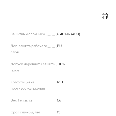
Защитный слой, мкм
0.40 мм (400)
Доп. защита рабочего
PU
слоя
Допуск неровноты защиты
+-10%
, мкм
Коэффициент
R10
противоскольжения
Вес 1 м.кв., кг
1.6
Срок службы, лет
15