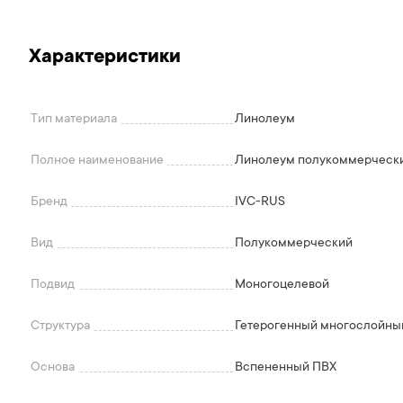
Характеристики
Тип материала
Линолеум
Полное наименование
Линолеум полукоммерчески
Бренд
IVC-RUS
Вид
Полукоммерческий
Подвид
Моногоцелевой
Структура
Гетерогенный многослойный
Основа
Вспененный ПВХ