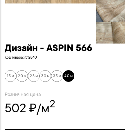
Дизайн - ASPIN 566
Код товара:
i512840
1.5 м
2.0 м
2.5 м
3.0 м
3.5 м
4.0 м
Розничная цена
2
502 ₽/м