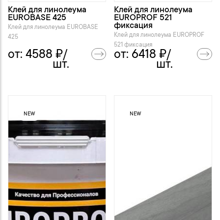
Клей для линолеума
Клей для линолеума
EUROBASE 425
EUROPROF 521
фиксация
Клей для линолеума EUROBASE
Клей для линолеума EUROPROF
425
521 фиксация
от:
4588
₽/
от:
6418
₽/
шт.
шт.
NEW
NEW