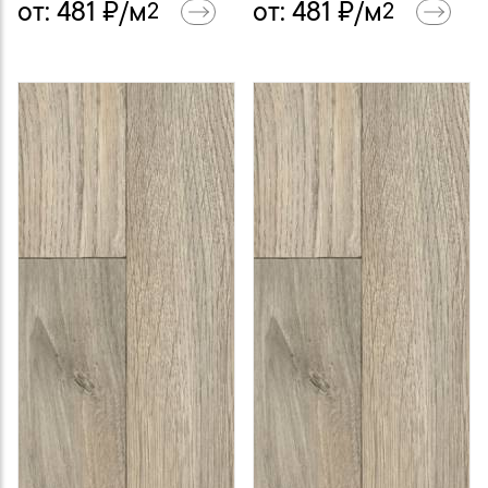
от:
481
₽/м
от:
481
₽/м
2
2