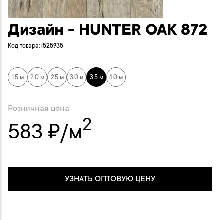
Дизайн - HUNTER OAK 872
Код товара:
i525935
1.5 м
2.0 м
2.5 м
3.0 м
3.5 м
4.0 м
Розничная цена
2
583 ₽/м
УЗНАТЬ ОПТОВУЮ ЦЕНУ