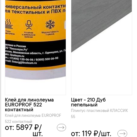
Клей для линолеума
Цвет - 210 Дуб
EUROPROF 522
пепельный
контактный
Плинтус пластиковый KЛАССИК
Клей для линолеума EUROPROF
55
522 контактный
от:
5897
₽/
шт.
от:
119
₽/шт.