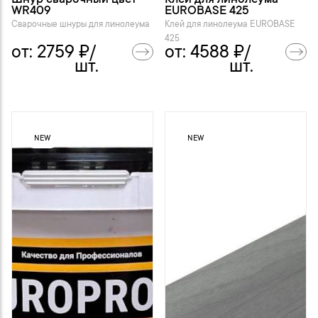
Шнур сварочный цвет -
Клей для линолеума
WR409
EUROBASE 425
Сварочные шнуры для линолеума
Клей для линолеума EUROBASE
425
от:
2759
₽/
от:
4588
₽/
шт.
шт.
NEW
NEW