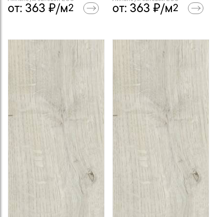
от:
363
₽/м
от:
363
₽/м
2
2