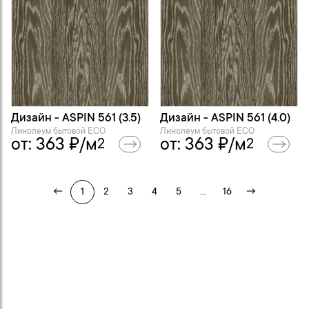
Дизайн - ASPIN 561 (3.5)
Дизайн - ASPIN 561 (4.0)
Линолеум бытовой ECO
Линолеум бытовой ECO
от:
363
₽/м
от:
363
₽/м
2
2
←
1
2
3
4
5
...
16
→