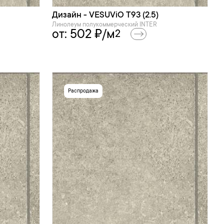
Дизайн - VESUViO T93 (2.5)
Линолеум полукоммерческий INTER
от:
502
₽/м
2
Распродажа