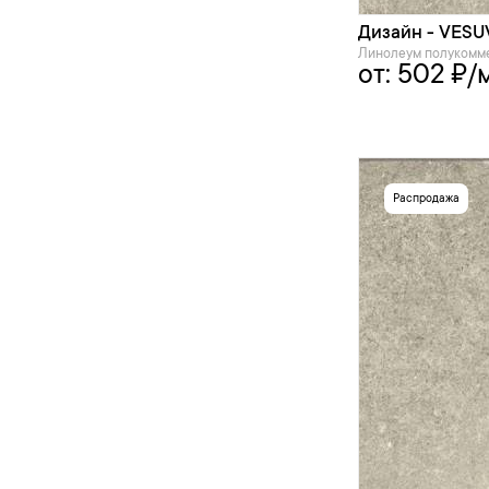
Дизайн - VESUV
Линолеум полукомм
от:
502
₽/
Распродажа