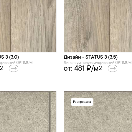
 3 (3.0)
Дизайн - STATUS 3 (3.5)
ерческий OPTIMUM
Линолеум полукоммерческий OPTIMUM
от:
481
₽/м
2
2
Распродажа