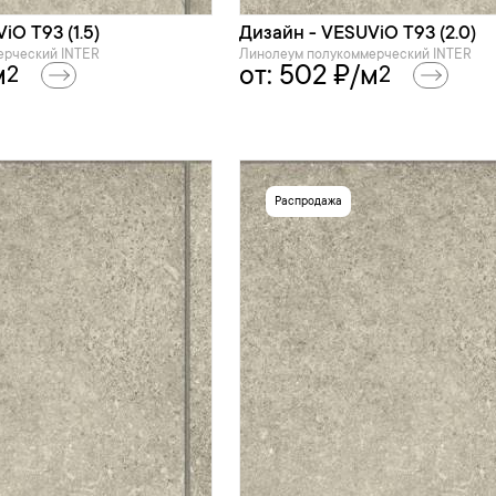
iO T93 (1.5)
Дизайн - VESUViO T93 (2.0)
ерческий INTER
Линолеум полукоммерческий INTER
м
от:
502
₽/м
2
2
Распродажа