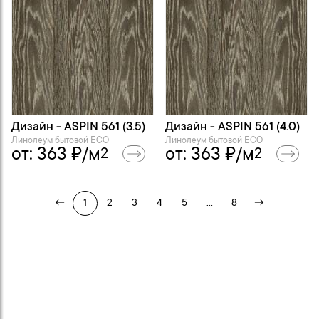
Дизайн - ASPIN 561 (3.5)
Дизайн - ASPIN 561 (4.0)
Линолеум бытовой ECO
Линолеум бытовой ECO
от:
363
₽/м
от:
363
₽/м
2
2
←
1
2
3
4
5
...
8
→