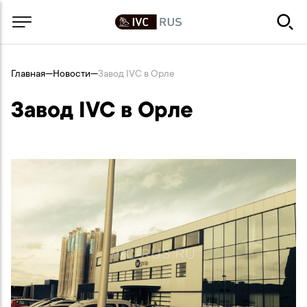
Главная
—
Новости
—
Завод IVC в Орле
Завод IVC в Орле