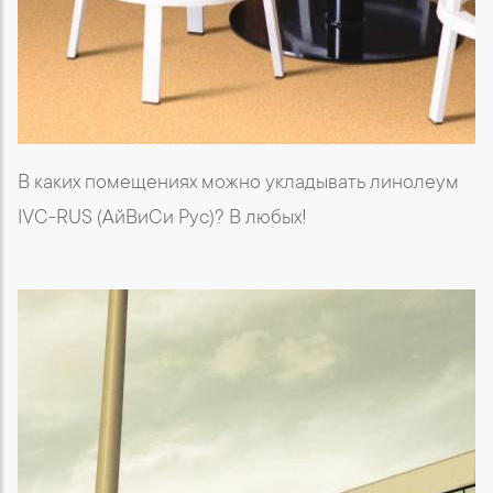
В каких помещениях можно укладывать линолеум
IVC-RUS (АйВиСи Рус)? В любых!