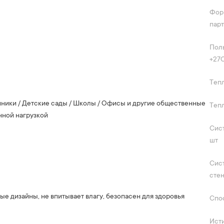
Форм
пар
Пол
+27C
Тепл
линики / Детские сады / Школы / Офисы и другие общественные
Теп
нной нагрузкой
Сист
шт
Сис
стен
е дизайны, не впитывает влагу, безопасен для здоровья
Спо
Исти