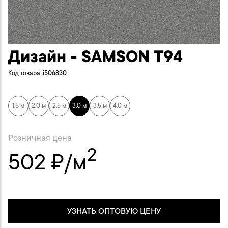
Дизайн - SAMSON T94
Код товара:
i506830
1.5 м
2.0 м
2.5 м
3.0 м
3.5 м
4.0 м
Розничная цена
2
502 ₽/м
УЗНАТЬ ОПТОВУЮ ЦЕНУ