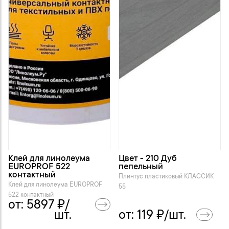
Клей для линолеума
Цвет - 210 Дуб
EUROPROF 522
пепельный
контактный
Плинтус пластиковый KЛАССИК
Клей для линолеума EUROPROF
55
522 контактный
от:
5897
₽/
шт.
от:
119
₽/шт.