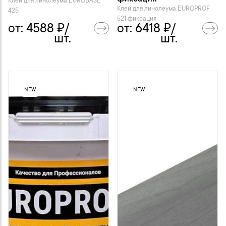
Клей для линолеума EUROBASE
Клей для линолеума EUROPROF
425
521 фиксация
от:
4588
₽/
от:
6418
₽/
шт.
шт.
NEW
NEW