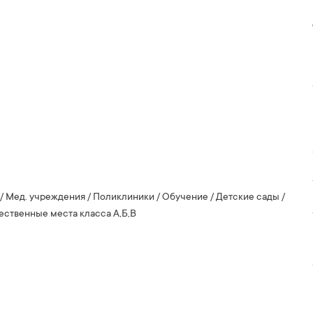
/ Мед. учреждения / Поликлиники / Обучение / Детские сады /
ственные места класса А,Б,В