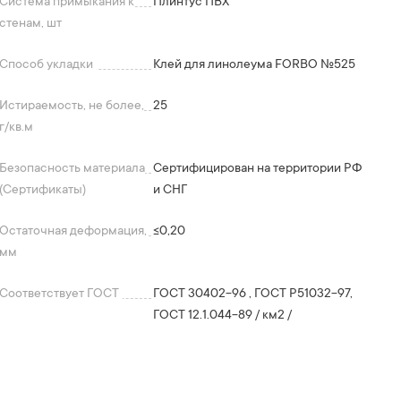
Система примыкания к
Плинтус ПВХ
стенам, шт
Способ укладки
Клей для линолеума FORBO №525
Истираемость, не более,
25
г/кв.м
Безопасность материала
Сертифицирован на территории РФ
(Сертификаты)
и СНГ
Остаточная деформация,
≤0,20
мм
Соответствует ГОСТ
ГОСТ 30402-96 , ГОСТ P51032-97,
ГОСТ 12.1.044-89 / км2 /