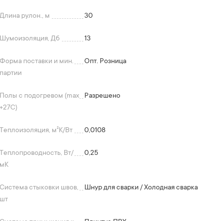
Длина рулон., м
30
Шумоизоляция, Дб
13
Форма поставки и мин.
Опт. Розница
партии
Полы с подогревом (max
Разрешено
+27C)
Теплоизоляция, м²K/Вт
0,0108
Теплопроводность, Вт/
0,25
мК
Система стыковки швов,
Шнур для сварки / Холодная сварка
шт