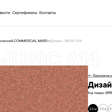
вости
Сертификаты
Контакты
рческий COMMERCiAL MARS
—
Дизайн - MUSIC 614
MUSIC 614
← Линолеум 
Дизай
Код товара:
i395
2.0 м
2.5 м
3