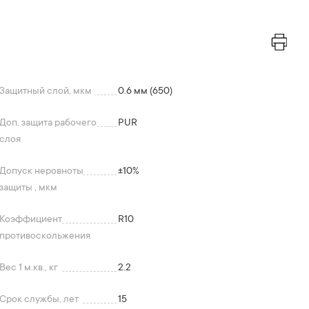
Защитный слой, мкм
0.6 мм (650)
Доп. защита рабочего
PUR
слоя
Допуск неровноты
+-10%
защиты , мкм
Коэффициент
R10
противоскольжения
Вес 1 м.кв., кг
2.2
Срок службы, лет
15