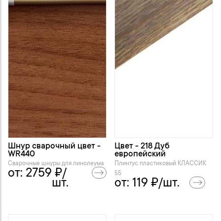
Шнур сварочный цвет -
Цвет - 218 Дуб
WR440
европейский
Сварочные шнуры для линолеума
Плинтус пластиковый KЛАССИК
от:
2759
₽/
55
шт.
от:
119
₽/шт.