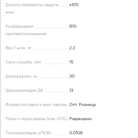
Допуск неровноты защиты ,
+-10%
мкм
Коэффициент
R10
противоскольжения
Вес 1 м.кв., кг
2.2
Срок службы, лет
15
Длина рулон., м
30
Шумоизоляция, Дб
13
Форма поставки и мин. партии
Опт. Розница
Полы с подогревом (max +27C)
Разрешено
Теплоизоляция, м²K/Вт
0,0108