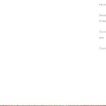
кв.м
Без
(Се
Ост
мм
Соо