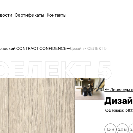
вости
Сертификаты
Контакты
ерческий CONTRACT CONFIDENCE
—
Дизайн - СЕЛЕКТ 5
 СЕЛЕКТ 5
← Линолеум 
Дизай
Код товара:
i511
1.5 м
2.0 м
2