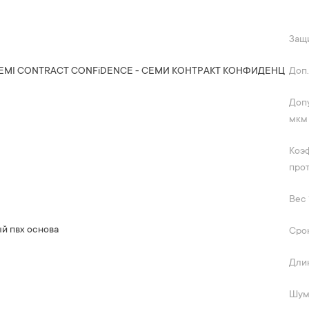
Защ
SEMI CONTRACT CONFiDENCE - СЕМИ КОНТРАКТ КОНФИДЕНЦ
Доп.
Допу
мкм
Коэ
про
Вес 1
й пвх основа
Срок
Длин
Шум