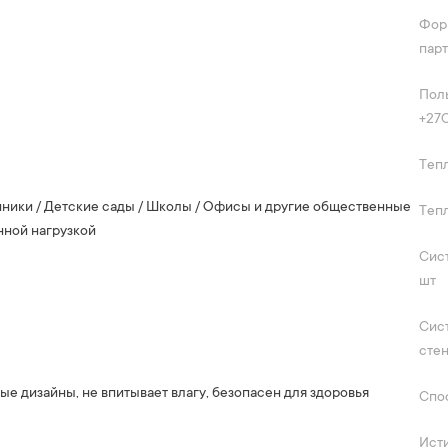
Форм
пар
Пол
+27C
Тепл
линики / Детские сады / Школы / Офисы и другие общественные
Теп
нной нагрузкой
Сист
шт
Сис
стен
е дизайны, не впитывает влагу, безопасен для здоровья
Спо
Исти