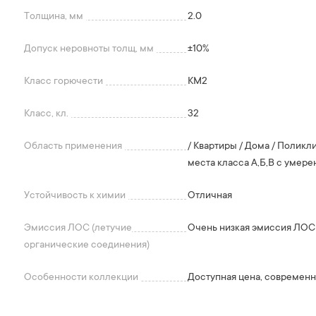
Толщина, мм
2.0
Допуск неровноты толщ, мм
+-10%
Класс горючести
КМ2
Класс, кл.
32
Область применения
/ Квартиры / Дома / Полик
места класса А,Б,В с умере
Устойчивость к химии
Отличная
Эмиссия ЛОС (летучие
Очень низкая эмиссия ЛОС
органические соединения)
Особенности коллекции
Доступная цена, современны