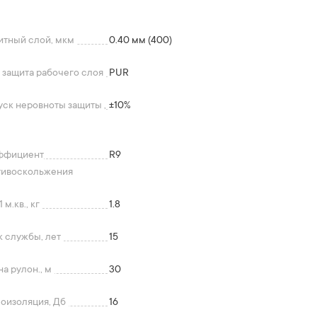
итный слой, мкм
0.40 мм (400)
 защита рабочего слоя
PUR
ск неровноты защиты ,
+-10%
ффициент
R9
тивоскольжения
 м.кв., кг
1.8
 службы, лет
15
а рулон., м
30
оизоляция, Дб
16