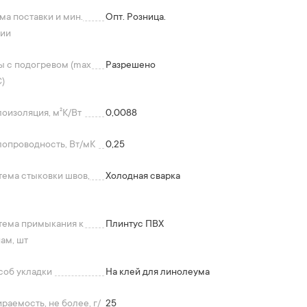
а поставки и мин.
Опт. Розница.
тии
ы с подогревом (max
Разрешено
)
оизоляция, м²K/Вт
0,0088
лопроводность, Вт/мК
0,25
ема стыковки швов,
Холодная сварка
тема примыкания к
Плинтус ПВХ
ам, шт
соб укладки
На клей для линолеума
раемость, не более, г/
25