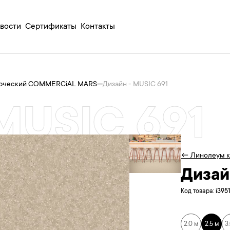
вости
Сертификаты
Контакты
рческий COMMERCiAL MARS
—
Дизайн - MUSIC 691
MUSIC 691
← Линолеум 
Дизай
Код товара:
i395
2.0 м
2.5 м
3