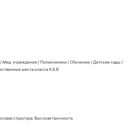
/ Мед. учреждения / Поликлиники / Обучение / Детские сады /
ственные места класса А,Б,В
псовая структура. Высокая прочность