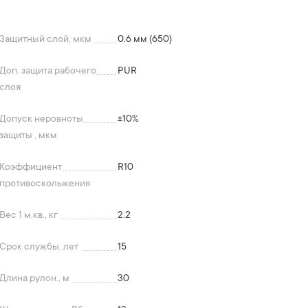
Защитный слой, мкм
0.6 мм (650)
Доп. защита рабочего
PUR
слоя
Допуск неровноты
+-10%
защиты , мкм
Коэффициент
R10
противоскольжения
Вес 1 м.кв., кг
2.2
Срок службы, лет
15
Длина рулон., м
30