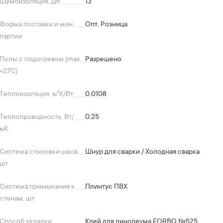
Шумоизоляция, Дб
13
Форма поставки и мин.
Опт. Розница
партии
Полы с подогревом (max
Разрешено
+27C)
Теплоизоляция, м²K/Вт
0,0108
Теплопроводность, Вт/
0,25
мК
Система стыковки швов,
Шнур для сварки / Холодная сварка
шт
Система примыкания к
Плинтус ПВХ
стенам, шт
Способ укладки
Клей для линолеума FORBO №525