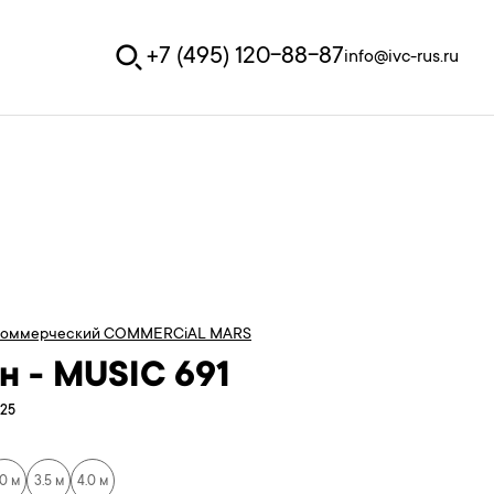
+7 (495) 120-88-87
info@ivc-rus.ru
коммерческий COMMERCiAL MARS
н - MUSIC 691
125
.0 м
3.5 м
4.0 м