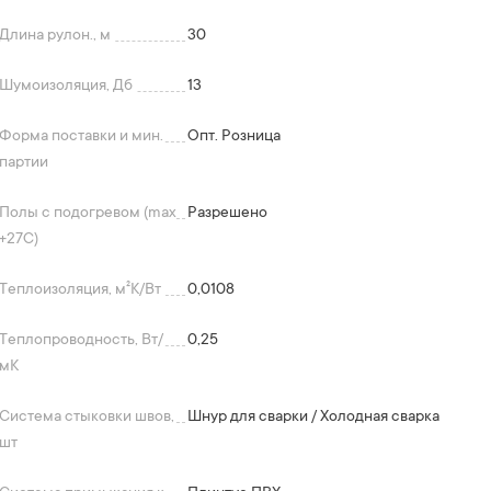
Длина рулон., м
30
Шумоизоляция, Дб
13
Форма поставки и мин.
Опт. Розница
партии
Полы с подогревом (max
Разрешено
+27C)
Теплоизоляция, м²K/Вт
0,0108
Теплопроводность, Вт/
0,25
мК
Система стыковки швов,
Шнур для сварки / Холодная сварка
шт