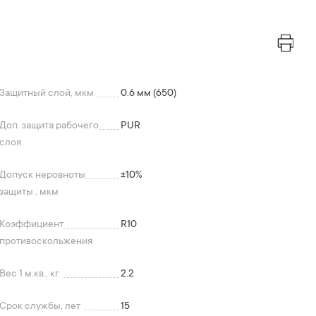
Защитный слой, мкм
0.6 мм (650)
Доп. защита рабочего
PUR
слоя
Допуск неровноты
+-10%
защиты , мкм
Коэффициент
R10
противоскольжения
Вес 1 м.кв., кг
2.2
Срок службы, лет
15