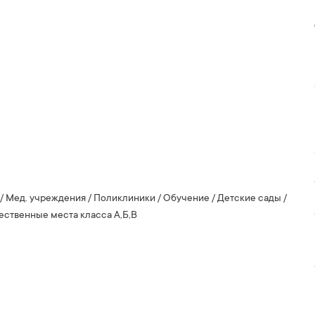
/ Мед. учреждения / Поликлиники / Обучение / Детские сады /
ственные места класса А,Б,В