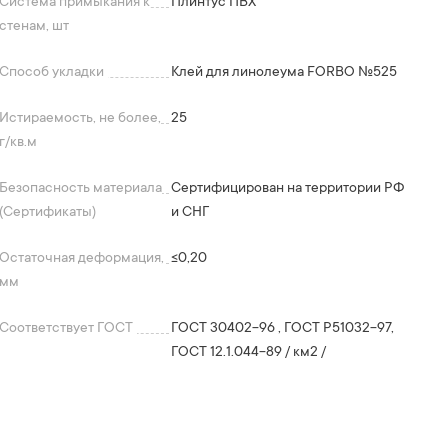
Система примыкания к
Плинтус ПВХ
стенам, шт
Способ укладки
Клей для линолеума FORBO №525
Истираемость, не более,
25
г/кв.м
Безопасность материала
Сертифицирован на территории РФ
(Сертификаты)
и СНГ
Остаточная деформация,
≤0,20
мм
Соответствует ГОСТ
ГОСТ 30402-96 , ГОСТ P51032-97,
ГОСТ 12.1.044-89 / км2 /