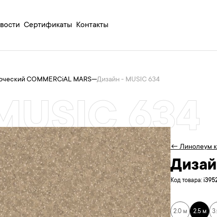
вости
Сертификаты
Контакты
рческий COMMERCiAL MARS
—
Дизайн - MUSIC 634
MUSIC 634
← Линолеум 
Дизай
Код товара:
i395
2.0 м
2.5 м
3